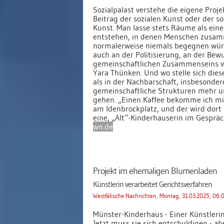
Sozialpalast verstehe die eigene Proje
Beitrag der sozialen Kunst oder der so
Kunst. Man lasse stets Räume als eine
entstehen, in denen Menschen zusamm
normalerweise niemals begegnen würd
auch an der Politisierung, an der Be
gemeinschaftlichen Zusammenseins v
Yara Thünken. Und wo stelle sich dies
als in der Nachbarschaft, insbesonder
gemeinschaftliche Strukturen mehr u
gehen. „Einen Kaffee bekomme ich mit
am Idenbrockplatz, und der wird dort
eine, „Alt“-Kinderhauserin im Gesprä
wn.de
Projekt im ehemaligen Blumenladen
Künstlerin verarbeitet Gerichtsverfahren
Westfälische Nachrichten, Montag, 31.03.2025, 06:
Münster-Kinderhaus - Einer Künstlerin
Jetzt muss sie sich entschuldigen - ab