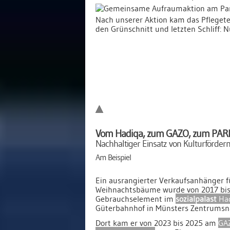
Nach unserer Aktion kam das Pfleget
den Grünschnitt und letzten Schliff: Nu
Vom Hadiqa, zum GAZO, zum PA
Nachhaltiger Einsatz von Kulturförderm
Am Beispiel
Ein ausrangierter Verkaufsanhänger f
Weihnachtsbäume wurde von 2017 bis 
Gebrauchselement im
sozialpalast
Ha
Güterbahnhof in Münsters Zentrumsn
Dort kam er von 2023 bis 2025 am
GA