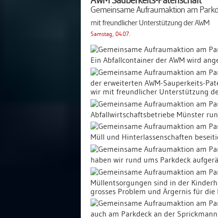
Gemeinsame Aufraumaktion am Park
mit freundlicher Unterstützung der AWM
Samstag, 04.07.
Ein Abfallcontainer der AWM wird ange
der erweiterten AWM-Sauperkeits-Pat
wir
mit freundlicher Unterstützung d
Abfallwirtschaftsbetriebe Münster
run
Müll und Hinterlassenschaften beseit
haben wir rund ums Parkdeck aufger
Müllentsorgungen sind in der Kinderha
grosses Problem und Ärgernis für die
auch am Parkdeck an der Sprickmann