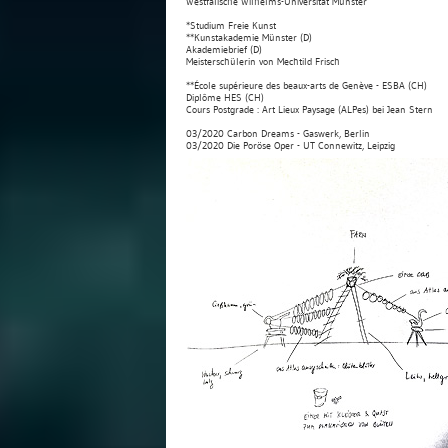
Westfälische Wilhelms-Universität Münster
*Studium Freie Kunst
**Kunstakademie Münster (D)
Akademiebrief (D)
Meisterschülerin von Mechtild Frisch
**École supérieure des beaux-arts de Genève - ESBA (CH)
Diplôme HES (CH)
Cours Postgrade : Art Lieux Paysage (ALPes) bei Jean Stern
03/2020 Carbon Dreams - Gaswerk, Berlin
03/2020 Die Poröse Oper - UT Connewitz, Leipzig