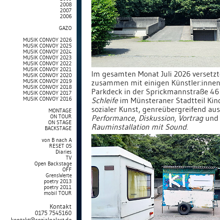
2008
2007
2006
GAZO
MUSIK CONVOY 2026
MUSIK CONVOY 2025
MUSIK CONVOY 2024
MUSIK CONVOY 2023
MUSIK CONVOY 2022
MUSIK CONVOY 2021
Im gesamten Monat Juli 2026 versetz
MUSIK CONVOY 2020
zusammen mit einigen Künstler:innen 
MUSIK CONVOY 2019
MUSIK CONVOY 2018
Parkdeck in der Sprickmannstraße 4
MUSIK CONVOY 2017
Schleife
im Münsteraner Stadtteil Kin
MUSIK CONVOY 2016
sozialer Kunst, genreübergreifend au
MONTAGE
Performance
,
Diskussion
,
Vortrag
un
ON TOUR
ON STAGE
Rauminstallation mit Sound
.
BACKSTAGE
von B nach A
RESET 05
Diaries
TV
Open Backstage
OFF
GrensWerte
poetry 2013
poetry 2011
mobil TOUR
Kontakt
0175 7545160
kontakt@sozialpalast.de