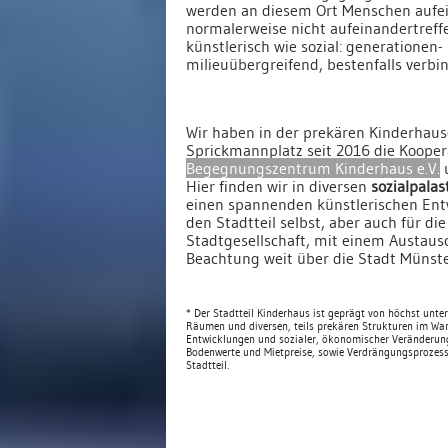
werden an diesem Ort Menschen aufei
normalerweise nicht aufeinandertreff
künstlerisch wie sozial: generationen-
milieuübergreifend, bestenfalls verbi
Wir haben in der prekären Kinderhaus
Sprickmannplatz seit 2016 die Koope
Begegnungszentrum Kinderhaus e.V.
Hier finden wir in diversen
sozialpalas
einen spannenden künstlerischen Ent
den Stadtteil selbst, aber auch für di
Stadtgesellschaft, mit einem Austaus
Beachtung weit über die Stadt Münste
* Der Stadtteil Kinderhaus ist geprägt von höchst unter
Räumen und diversen, teils prekären Strukturen im Wa
Entwicklungen und sozialer, ökonomischer Veränderun
Bodenwerte und Mietpreise, sowie Verdrängungsprozes
Stadtteil.