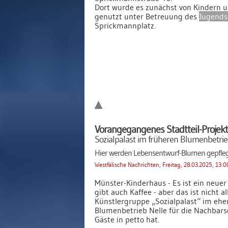
Dort wurde es zunächst von Kindern 
genutzt unter Betreuung des
Jugends
Sprickmannplatz.
Vorangegangenes Stadtteil-Projekt
Sozialpalast im früheren Blumenbetrie
Hier werden Lebensentwurf-Blumen gepfle
Westfälische Nachrichten, Freitag, 28.03.2025, 13:
Münster-Kinderhaus - Es ist ein neuer
gibt auch Kaffee - aber das ist nicht al
Künstlergruppe „Sozialpalast“ im eh
Blumenbetrieb Nelle für die Nachbars
Gäste in petto hat.