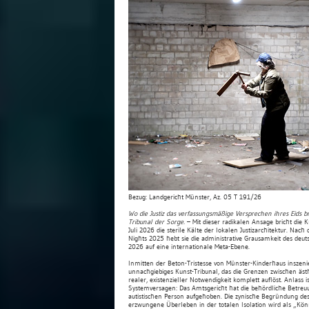
Bezug: Landgericht Münster, Az. 05 T 191/26
Wo die Justiz das verfassungsmäßige Versprechen ihres Eids br
Tribunal der Sorge.
– Mit dieser radikalen Ansage bricht die 
Juli 2026 die sterile Kälte der lokalen Justizarchitektur. Na
Nights 2025 hebt sie die administrative Grausamkeit des deu
2026 auf eine internationale Meta-Ebene.
Inmitten der Beton-Tristesse von Münster-Kinderhaus inszenie
unnachgiebiges Kunst-Tribunal, das die Grenzen zwischen äs
realer, existenzieller Notwendigkeit komplett auflöst. Anlass is
Systemversagen: Das Amtsgericht hat die behördliche Betreu
autistischen Person aufgehoben. Die zynische Begründung des 
erzwungene Überleben in der totalen Isolation wird als „Kön