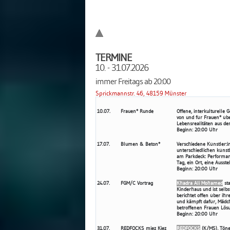
TERMINE
10. - 31.07.2026
immer Freitags ab 20:00
Sprickmannstr. 46, 48159 Münster
10.07.
Frauen* Runde
Offene, interkulturelle
von und für Frauen* übe
Lebensrealitäten aus de
Beginn: 20:00 Uhr
17.07.
Blumen & Beton*
Verschiedene Künstler:
unterschiedlichen künst
am Parkdeck: Performance
Tag, ein Ort, eine Ausste
Beginn: 20:00 Uhr
24.07.
FGM/C Vortrag
Khadra Ali Mohamed
sta
Kinderhaus und ist selbs
berichtet offen über ihr
und kämpft dafür, Mädc
betroffenen Frauen Lösu
Beginn: 20:00 Uhr
31.07.
REDFOCKS miez Kiez
REDFOCKS
(K/MS), Töne