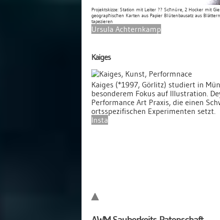
Projektskizze: Station mit Leiter ?? Schnüre, 2 Hocker mit G
geographischen Karten aus Papier Blütenbausatz aus Blätte
tapezieren
Ursula Achternkamp
Kaiges
Kaiges (*1997, Görlitz) studiert in Mü
besonderem Fokus auf Illustration. De
Performance Art Praxis, die einen Sc
ortsspezifischen Experimenten setzt.
Insta
AWM Sauberkeits-Patenschaft