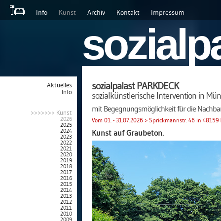
Info
Kunst
Archiv
Kontakt
Impressum
sozialp
sozialpalast PARKDECK
Aktuelles
Info
sozialkünstlerische Intervention in Mü
mit Begegnungsmöglichkeit für die Nachbar
>>>>>>> Kunst
2026
Vom 01. - 31.07.2026 > Sprickmannstr. 46 in 48159
2025
2024
Kunst auf Graubeton.
2023
2022
2021
2020
2019
2018
2017
2016
2015
2014
2013
2012
2011
2010
2009