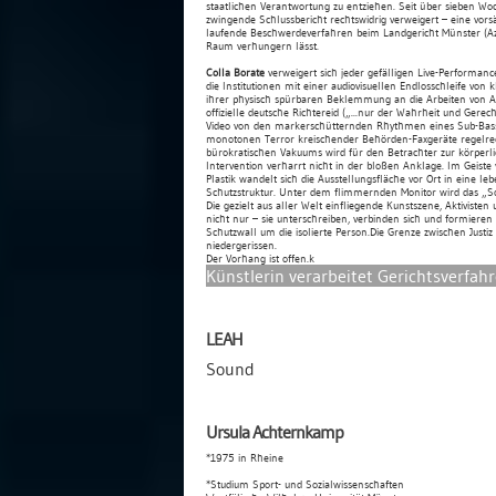
staatlichen Verantwortung zu entziehen. Seit über sieben Wo
zwingende Schlussbericht rechtswidrig verweigert – eine vorsä
laufende Beschwerdeverfahren beim Landgericht Münster (Az
Raum verhungern lässt.
Colla Borate
verweigert sich jeder gefälligen Live-Performance
die Institutionen mit einer audiovisuellen Endlosschleife von kl
ihrer physisch spürbaren Beklemmung an die Arbeiten von A
offizielle deutsche Richtereid („...nur der Wahrheit und Gerech
Video von den markerschütternden Rhythmen eines Sub-Bas
monotonen Terror kreischender Behörden-Faxgeräte regelrec
bürokratischen Vakuums wird für den Betrachter zur körperl
Intervention verharrt nicht in der bloßen Anklage. Im Geiste
Plastik wandelt sich die Ausstellungsfläche vor Ort in eine le
Schutzstruktur. Unter dem flimmernden Monitor wird das „Sol
Die gezielt aus aller Welt einfliegende Kunstszene, Aktivist
nicht nur – sie unterschreiben, verbinden sich und formiere
Schutzwall um die isolierte Person.Die Grenze zwischen Justiz 
niedergerissen.
Der Vorhang ist offen.k
Künstlerin verarbeitet Gerichtsverfah
LEAH
Sound
Ursula Achternkamp
*1975 in Rheine
*Studium Sport- und Sozialwissenschaften