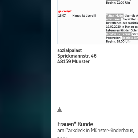
Beginn: 21:00 Uhr
gesondert:
18.07.
Hanau ist überall!
Tuğsal Moğul
über die A
now Hanau
. Sie wollen 
Betroffenen des rassist
19.02.2020 in Hanau erz
Lebensrealität der Opfer
Initative 19 Februar
vor O
Moderation:
Gabriela Ex
Beginn: 19:00 Uhr
sozialpalast
Sprickmannstr. 46
48159 Münster
Frauen* Runde
am Parkdeck in Münster-Kinderhaus,