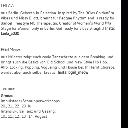
LEILA A.
Aus Berlin. Geboren in Palestina. Inspired by The 90ies-GoldenEra-
Vibes und Missy Eliott, brennt für Reggae Rhythm and is ready for
dance! Freestyle MC Therapeutin, Creator of Women’s World a
Stage for Women only in Berlin. Get ready for vibes straight!
Insta:
Leila_a030
BGirl Meow
Aus Münster zeigt euch coole Tanzschritte aus dem Breaking und
bringt euch die Basics von Old School und New Style Hip Hop,
Afro, Locking, Popping, Vogueing und House bei. Ihr lernt Choreos,
werdet aber auch selber kreativ!
Insta: bgirl_meow
Termine
Gronau
Impulstage/Schnupperworkshops:
20., 21., 22., 23. Juli
Intensivkurse Tanz und Gesang:
10., 11., 12., 13., 14. August