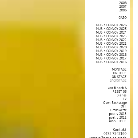
2008
2007
2006
GAZO
MUSIK CONVOY 2026
MUSIK CONVOY 2025
MUSIK CONVOY 2024
MUSIK CONVOY 2023
MUSIK CONVOY 2022
MUSIK CONVOY 2021
MUSIK CONVOY 2020
MUSIK CONVOY 2019
MUSIK CONVOY 2018
MUSIK CONVOY 2017
MUSIK CONVOY 2016
MONTAGE
ON TOUR
ON STAGE
BACKSTAGE
von B nach A
RESET 05
Diaries
TV
Open Backstage
OFF
GrensWerte
poetry 2013
poetry 2011
mobil TOUR
Kontakt
0175 7545160
kontakt@sozialpalast.de