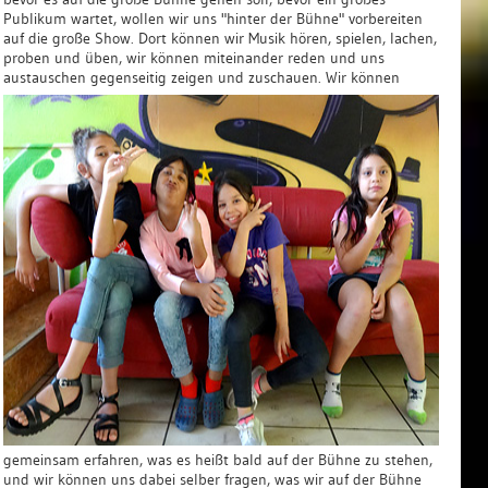
Publikum wartet, wollen wir uns "hinter der Bühne" vorbereiten
auf die große Show. Dort können wir Musik hören, spielen, lachen,
proben und üben, wir können miteinander reden und uns
austauschen gegenseitig zeigen und zuschauen.
Wir können
gemeinsam erfahren, was es heißt bald auf der Bühne zu stehen,
und wir können uns dabei selber fragen, was wir auf der Bühne