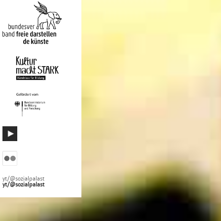
yt/@sozialpalast
yt/@sozialpalast