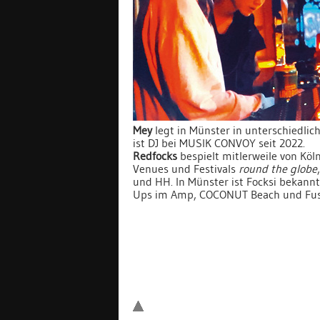
Mey
legt in Münster in unterschiedlic
ist DJ bei MUSIK CONVOY seit 2022.
Redfocks
bespielt mitlerweile von Köln
Venues und Festivals
round the globe
und HH. In Münster ist Focksi bekannt 
Ups im Amp, COCONUT Beach und Fus