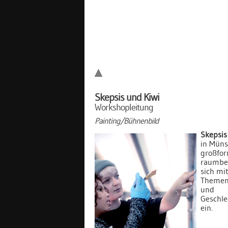
Skepsis und Kiwi
Workshopleitung
Painting/Bühnenbild
Skepsis
in Müns
großfor
raumbez
sich mit
Themen
und
Geschle
ein.