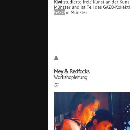
Kiwi
studierte freie Kunst an der Kun
Münster und ist Teil des GAZO-Kollekt
GAZO
in Münster.
Mey & Redfocks
Workshopleitung
DJ