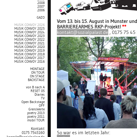
2008
2007
2006
GAZO
Vom 13. bis 15. August in Münster und
MUSIK CONVOY 2026
BARRIEREARMES RKP-Projekt!
**
MUSIK CONVOY 2025
kontakt@sozialpalast.de
, 0175 75 45
MUSIK CONVOY 2024
MUSIK CONVOY 2023
MUSIK CONVOY 2022
MUSIK CONVOY 2021
MUSIK CONVOY 2020
MUSIK CONVOY 2019
MUSIK CONVOY 2018
MUSIK CONVOY 2017
MUSIK CONVOY 2016
MONTAGE
ON TOUR
ON STAGE
BACKSTAGE
von B nach A
RESET 05
Diaries
TV
Open Backstage
OFF
GrensWerte
poetry 2013
poetry 2011
mobil TOUR
Kontakt
So war es im letzten Jahr:
0175 7545160
kontakt@sozialpalast.de