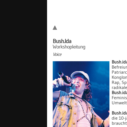
Bush.Ida
Workshopleitung
Voice
Bush.id
Befreiu
Patriar
Konglom
Rap, Sp
radikale
Bush.id
Femini
Umwelta
Bush.id
die 10-j
braucht