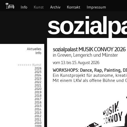
Info
Kunst
Archiv
Kontakt
Impressum
sozialp
sozialpalast MUSIK CONVOY 2026
Aktuelles
Info
in Greven, Lengerich und Münster
vom 13. bis 15. August 2026
>>>>>>> Kunst
2026
WORKSHOPS: Dance, Rap, Painting, D
2025
Ein Kunstprojekt für autonome, kreati
2024
2023
Mit einem LKW als offene Bühne und 
2022
2021
2020
2019
2018
2017
2016
2015
2014
2013
2012
2011
2010
2009