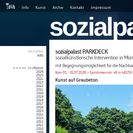
Info
Kunst
Archiv
Kontakt
Impressum
sozialp
sozialpalast PARKDECK
Aktuelles
Info
sozialkünstlerische Intervention in Mü
mit Begegnungsmöglichkeit für die Nachbar
> > > >> >>>Kunst
2026
Vom 01. - 31.07.2026 > Sprickmannstr. 46 in 48159
2025
2024
Kunst auf Graubeton.
2023
2022
2021
2020
2019
2018
2017
2016
2015
2014
2013
2012
2011
2010
2009