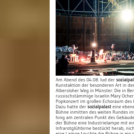
Am Abend des 04.08. lud der
sozialpal
Kunstaktion der besonderen Art in d
Albersloher Weg in Münster: Die in Be
russischstämmige Israelin Mary Ocher
Popkonzert im großen Echoraum des 
Dazu hatte der
sozialpalast
eine ebene
Bühne inmitten des weiten Rundes inst
hing am zentralen Punkt des Gebäude
der Bühne eine Industrielampe mit ei
Infrarotglühbirne bestückt herab, nic
eine Lampe tauchte die Bühne in ein g