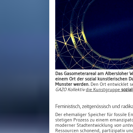
Das Gasometerareal am Albersloher We
einem Ort der sozial künstlerischen D
Münster werden.
Den Ort entwicklet s
GAZO Kollektiv
die Kunstgruppe
sozial
Feministisch, zeitgenössisch und radika
Der ehemaliger Speicher für fossile E
stetigen Prozess zu einem emanzipat
moderner Stadtentwicklung
von unte
Ressourcen schonend, partizipativ und