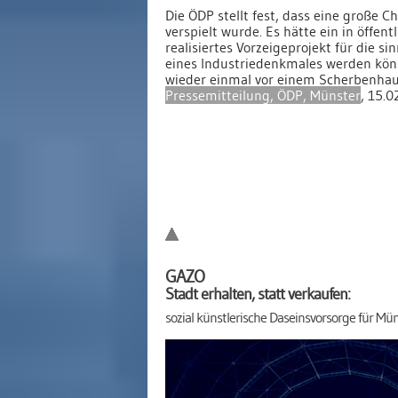
Die ÖDP stellt fest, dass eine große C
verspielt wurde. Es hätte ein in öffen
realisiertes Vorzeigeprojekt für die s
eines Industriedenkmales werden kön
wieder einmal vor einem Scherbenhau
Pressemitteilung, ÖDP, Münster
, 15.0
GAZO
Stadt erhalten, statt verkaufen:
sozial künstlerische Daseinsvorsorge für Mün