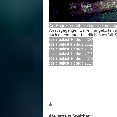
Das Projekt endete an einem Samstag
Vorausgegangen war ein ungelöster, in
nach einem queerfeindlichen Vorfall. 
sozialpalast
-Hadiqa 2022
sozialpalast
-Hadiqa 2021
sozialpalast
-Hadiqa 2020
sozialpalast
-Hadiqa 2019
sozialpalast
-Hadiqa 2018
sozialpalast
-Hadiqa 2017
Atelierhaus Speicher II