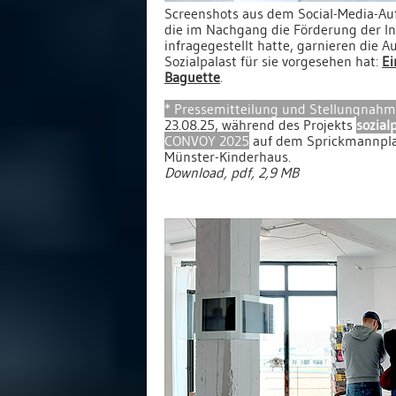
Screenshots aus dem Social-Media-Auftr
die im Nachgang die Förderung der Ini
infragegestellt hatte, garnieren die A
Sozialpalast für sie vorgesehen hat:
Ei
Baguette
.
* Pressemitteilung und Stellungnah
23.08.25, während des Projekts
sozial
CONVOY 2025
auf dem Sprickmannplat
Münster-Kinderhaus.
Download, pdf, 2,9 MB