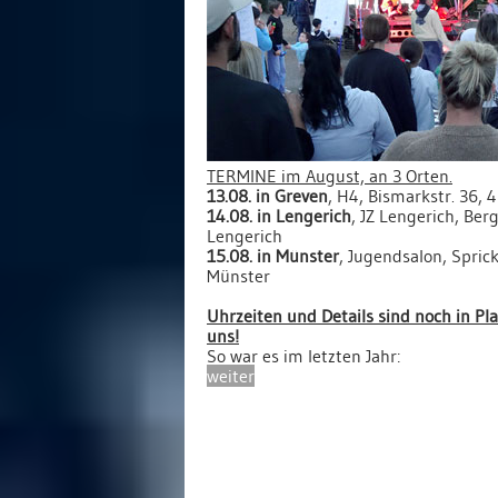
TERMINE im August, an 3 Orten.
13.08. in Greven
, H4, Bismarkstr. 36,
14.08. in Lengerich
, JZ Lengerich, Ber
Lengerich
15.08. in Münster
, Jugendsalon, Spri
Münster
Uhrzeiten und Details sind noch in Pl
uns!
So war es im letzten Jahr:
weiter