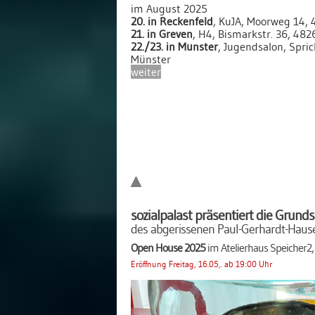
im August 2025
20. in Reckenfeld
, KuJA, Moorweg 14,
21. in Greven
, H4, Bismarkstr. 36, 48
22./23. in Münster
, Jugendsalon, Spri
Münster
weiter
sozialpalast
präsentiert die Grund
des abgerissenen Paul-Gerhardt-Hause
Open House 2025
im Atelierhaus Speicher2, 1
Eröffnung Freitag, 16.05,. ab 19:00 Uhr