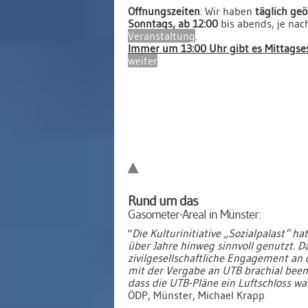
Öffnungszeiten
: Wir haben
täglich geö
Sonntags, ab 12:00
bis abends, je nac
Veranstaltung
.
Immer um 13:00 Uhr gibt es Mittagses
weiter
Rund um das
Gasometer-Areal in Münster:
"
Die Kulturinitiative „Sozialpalast“ h
über Jahre hinweg sinnvoll genutzt. D
zivilgesellschaftliche Engagement an 
mit der Vergabe an UTB brachial beende
dass die UTB-Pläne ein Luftschloss wa
ÖDP, Münster, Michael Krapp