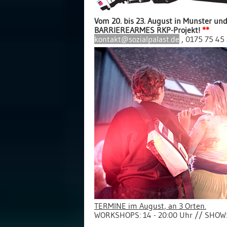
Vom 20. bis 23. August in Münster und
BARRIEREARMES RKP-Projekt!
**
kontakt@sozialpalast.de
, 0175 75 45
TERMINE im August, an 3 Orten.
WORKSHOPS: 14 - 20:00 Uhr // SHOW: 