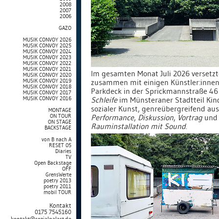
2008
2007
2006
GAZO
MUSIK CONVOY 2026
MUSIK CONVOY 2025
MUSIK CONVOY 2024
MUSIK CONVOY 2023
MUSIK CONVOY 2022
MUSIK CONVOY 2021
Im gesamten Monat Juli 2026 versetz
MUSIK CONVOY 2020
zusammen mit einigen Künstler:innen 
MUSIK CONVOY 2019
MUSIK CONVOY 2018
Parkdeck in der Sprickmannstraße 4
MUSIK CONVOY 2017
Schleife
im Münsteraner Stadtteil Kin
MUSIK CONVOY 2016
sozialer Kunst, genreübergreifend au
MONTAGE
Performance
,
Diskussion
,
Vortrag
un
ON TOUR
ON STAGE
Rauminstallation mit Sound
.
BACKSTAGE
von B nach A
RESET 05
Diaries
TV
Open Backstage
OFF
GrensWerte
poetry 2013
poetry 2011
mobil TOUR
Kontakt
0175 7545160
kontakt@sozialpalast.de